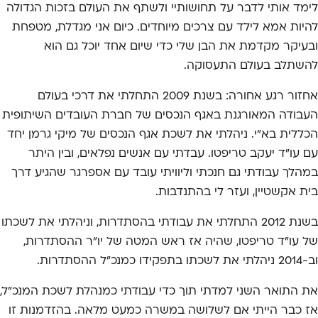
לימד אותי לדבר על תחושותיי ולשתף את העולם בזכות הגדולה
להיות אמא לילד עם צרכים מיוחדים. כיום אני מגדלת, מטפחת
ובעיקר מקדמת את הבן שלי כדי שיום אחד יוכל גם הוא
להשתלב בעולם התעסוקה.
אחזור רגע אחורה: בשנת 2009 התחלתי את דרכי בעולם
העבודה המאורגנת באגף הנכסים של חברת העובדים השיתופית
הכללית בא"י. ניהלתי את לשכת אגף הנכסים של מיקי גרמן יחד
עם עו"ד יעקב טריפטו. עבדתי עם אנשים נפלאים, ובין היתר
במהלך עבודתי גם חנכתי וליוויתי עובד עם אספרגר שהגיע דרך
בית אקשטיין, ועזר לי בהתנדבות.
בשנת 2012 התחלתי את עבודתי בהסתדרות, וניהלתי את לשכתו
של עו"ד טריפטו, שהיה אז ראש המטה של יו"ר ההסתדרות,
וב-2014 ניהלתי את לשכתו בתפקידו כמנכ"ל ההסתדרות.
את התואר השני למדתי תוך כדי עבודתי כמנהלת לשכת המנכ"ל,
אז כבר הייתי אם לשלושה במשרה כמעט מלאה. בהזדמנות זו