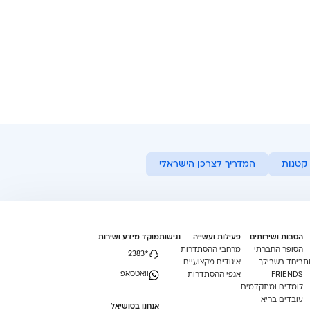
קטנות
המדריך לצרכן הישראלי
הטבות ושירותים
פעילות ועשייה
נגישות
מוקד מידע ושירות
הסופר החברתי
מרחבי ההסתדרות
*2383
ת
ביחד בשבילך
איגודים מקצועיים
וואטסאפ
FRIENDS
אגפי ההסתדרות
לומדים ומתקדמים
עובדים בריא
אנחנו בסושיאל