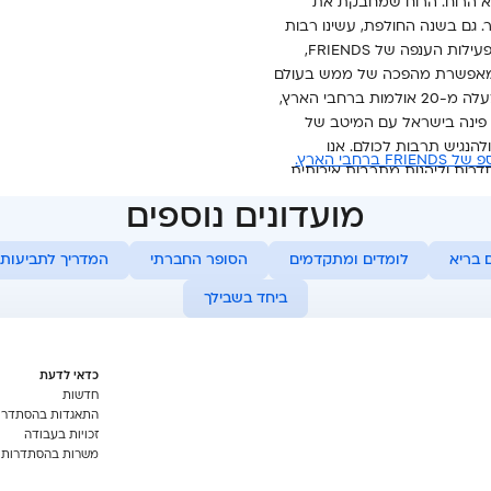
כם: "התרבות היא הרוח. הרוח שמחבקת את
. גם בשנה החולפת, עשינו רבות
על מנת לחשוף לכל אחת ואחד במדינה את הפעילות הענפה של FRIENDS,
ומאפשרת מהפכה של ממש בעולם
התרבות והפנאי בישראל. כיום אנו פועלים בלמעלה מ-20 אולמות ברחבי הארץ,
 פינה בישראל עם המיטב של
הנגיש תרבות לכולם. אנו
בי הארץ.
רות וליהנות מתרבות איכותית
ה ציונות תרבותית אמיתית –
מועדונים נוספים
 בריא
לומדים ומתקדמים
הסופר החברתי
המדריך לתביעות 
ביחד בשבילך
כדאי לדעת
חדשות
התאגדות בהסתדרו
זכויות בעבודה
משרות בהסתדרות