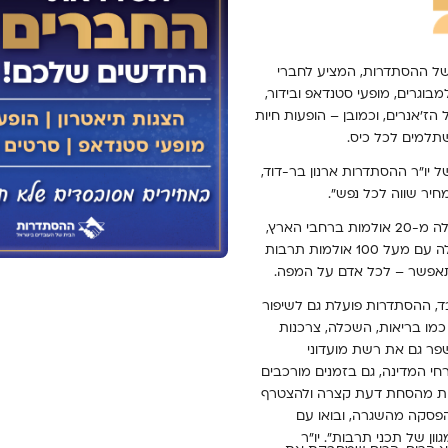
ל ההסתדרות, המציע לחברי
בוגרים, מופעי סטנדאפ ובידור,
'אנרים, וכמובן – הופעות חיות
תלמים לכל כיס.
 בעקבות חזונו של יו"ר ההסתדרות ארנון בר-דוד,
חיר שווה לכל נפש".
החל מהקמתה ועד היום, פועלת הרשת בלמעלה מ-20 אולמות ברחבי הארץ,
מקריית שמונה ועד אילת. בנוסף, משתפת פעולה עם מעל 100 אולמות תרבות
תאפשר – לכל אדם על המפה.
ד, ההסתדרות פועלת גם לשיפור
כמו בריאות, השכלה, צרכנות
פר גם את רשת מועדוני
אזרחי המדינה, גם בזמנים מורכבים
הנות מהסחת דעת קצרה ולהצטרף
FRI בקהילה. קחו הפסקה מהשגרה, ובואו עם
ן של תכני תרבות". יו"ר