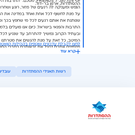
יוסי וולף, מנכ"ל FRIENDS, מס
ההסתדרות, ארנון בר-דוד.
הנפש ומעניקה לה רגעים של מזור, רוגע ושחרור
שנותנת את אותם רגעים לכל מי שחפץ בכך 
ובעתיד הקרוב נמשיך להתרחב עד שנגיע לכל
המיטב, כל זאת על מנת להגשים את מטרתנו ול
לחצו לקבלת עדכונים שוטפים בקהילות הוואטספ של FRIENDS ברח
מזמינים אתכם לנצל את זכאותכם כחברי הסתד
קרא עוד
במחירים מסובסדים השמורים רק לכם. יחד נעש
יחד נעשה ונצליח!".
רשות תאגידי ההסתדרות
עובדים