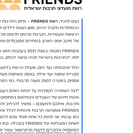
נעים להכיר,
רשת FRIENDS
– מיזם התרבות ש
ההסתדרות ולקהל הרחב מגוון הצגות לילדים ולמ
הרצאות מעשירות, הקרנות סרטים חדשים מכל הז
של מיטב אמני הארץ, במחירים מסובסדים ומש
FRIENDS הוקמה בשנת 2021
לפיו: "התרבות בישראל תהיה נגישה לכולם, במ
נוספים, במטרה לספק מענה תרבותי, כפי המ
"לצד השמירה הקפדנית על זכויות האדם העוב
איכות חייהם של העובדים והגמלאים בתחומים 
ותרבות. איתכם ולמענכם – נמשיך להרחיב ולש
FRIENDS שמנגישה תרבות איכותית לכלל 
כמו עכשיו. אני מזמין כל אחת ואחד מכם לי
לאחת הפעילויות של ENDS
המשפחה והחברים ליהנות מרפרטואר עשיר ומגוו