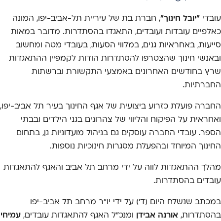
אריך פרסום:
עובדי
"יובל חינוך"
, חברת בת של עיריית תל-אביב-יפו, המונה
כאלפיים עובדות ועובדים, התאגדו בהסתדרות. מדובר במאות
סייעות, באחראיות גנים, במלווי הסעות, בעובדי מטה ומחשוב
ובאנשי חינוך שהצטרפו להסתדרות הודות לקמפיין ההתאגדות
שרץ בחודשים האחרונים באמצעי התקשורת וברשתות
החברתיות.
החברה פועלת כזרוע ביצועית של אגף החינוך בעיר תל אביב-יפו,
ואחראית על הפיקוח והליווי של צהרונים בגני הילדים ובבתי
הספר. עובדי החברה עוסקים גם בניהול מועדוניות גן, בתחום
החינוך המיוחד ובהפעלת מסגרות חינוכיות נוספות.
מהלך ההתאגדות לווה על ידי מרחב תל אביב והאגף להתאגדות
עובדים בהסתדרות.
במכתב שנשלח היום (ד') על ידי יו"ר מרחב תל אביב-יפו
בהסתדרות,
אורנה אבידן
ומנכ"ל האגף להתאגדות עובדים,
עמיחי