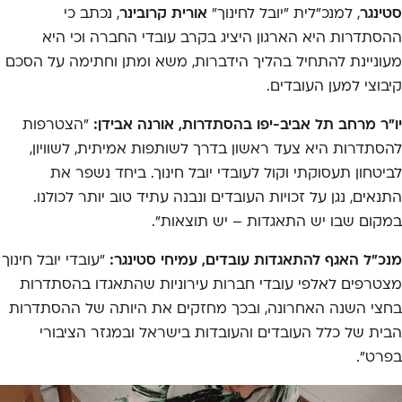
סטינגר
, למנכ"לית "יובל לחינוך"
אורית קרובינר
, נכתב כי
ההסתדרות היא הארגון היציג בקרב עובדי החברה וכי היא
מעוניינת להתחיל בהליך הידברות, משא ומתן וחתימה על הסכם
קיבוצי למען העובדים.
יו"ר מרחב תל אביב-יפו בהסתדרות, אורנה אבידן:
"הצטרפות
להסתדרות היא צעד ראשון בדרך לשותפות אמיתית, לשוויון,
לביטחון תעסוקתי וקול לעובדי יובל חינוך. ביחד נשפר את
התנאים, נגן על זכויות העובדים ונבנה עתיד טוב יותר לכולנו.
במקום שבו יש התאגדות – יש תוצאות".
מנכ"ל האגף להתאגדות עובדים, עמיחי סטינגר:
"עובדי יובל חינוך
מצטרפים לאלפי עובדי חברות עירוניות שהתאגדו בהסתדרות
בחצי השנה האחרונה, ובכך מחזקים את היותה של ההסתדרות
הבית של כלל העובדים והעובדות בישראל ובמגזר הציבורי
בפרט".