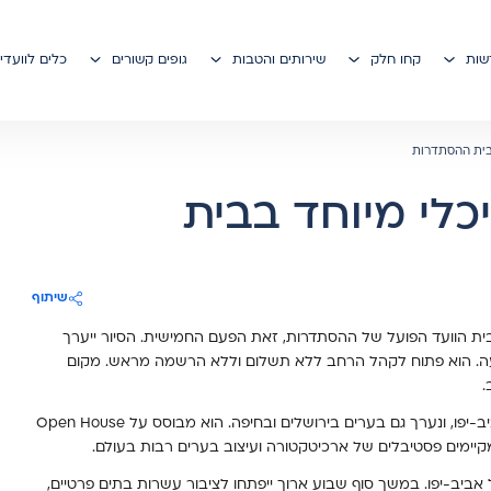
דשות
קחו חלק
שירותים והטבות
גופים קשורים
כלים לוועדי
בבית ההסתדרות
כלי מיוחד בבית
שיתוף
בית הוועד הפועל של ההסתדרות, זאת הפעם החמישית. הסיור ייערך
, 7.5.26 בשעה 17:00 ויימשך כשעה. הוא פתוח לקהל הרחב ללא תשלום וללא הרשמה מראש. מקום
פרויקט "בתים מבפנים" מתקיים אחת לשנה בתל אביב-יפו, ונערך גם בערים בירושלים ובחיפה. הוא מבוסס על Open House
ם מבפנים" ייערך ב-7-9 במאי בתל אביב-יפו. במשך סוף שבוע ארוך ייפתחו לציבור עשרות בתים פרטיים,