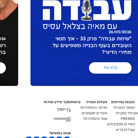
26/05/2026
"שיחת עבודה" פרק 33 - איך תנאי
026
העובדים בענף הבנייה משפיעים על
רשמ
מחירי הדיור?
בה
קרא עוד
הטבות ושירותים
פעילות ועשייה
נגישות
מוקד מידע ושירות
הסופר החברתי
מרחבי ההסתדרות
*2383
ת
ביחד בשבילך
איגודים מקצועיים
וואטסאפ
FRIENDS
אגפי ההסתדרות
לומדים ומתקדמים
עובדים בריא
אנחנו בסושיאל