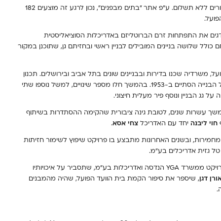
מבני ציבור וממשל, בתי תפילה וגינות, וייערכו בהם סיורים ללא תשלום. ע"פ אתר "בתים מבפנים", נכון לרגע זה מוצעים 182
פועל.
דגים את התפתחות זרם הברוטליזם באדריכלות הסוציאליסטית
לל שלושה בניינים המובילים לבניין ראשי ובחזיתם גן, שתוכנן במקור
 בית הוועד הפועל, משרדיה שכנו בדירות ובבניינים שונים בתל אביב ובירושלים. תכנון
מתחם הוועד הפועל החל ב-1949 והשלב הראשון של הבנייה הסתיים ב-1953. בהמשך חלו מספר שינויים, למשל נוספו שתי
ל גג הבניין ונוסף פיר מעלית חיצוני.
שך עשרות שנים, לטובת גינה ציבורית שהקימה ההסתדרות בשיתוף
ף
חוי ליבנה
יחד עם האדריכל
צחי אסא
.
חמירות, ובשנים האחרונות מתבצע בו פרויקט שיפוץ לשימור חזיתות
טל גזית אדריכלים בע״מ.
, מנהלת הפרויקט ממשרד YGA הנדסה ואדריכלות בע״מ, שתסביר על איכויותיו
ורן דגן
, שיספר את סיפור הקמת בית הוועד הפועל, שהיה מהמבנים
.