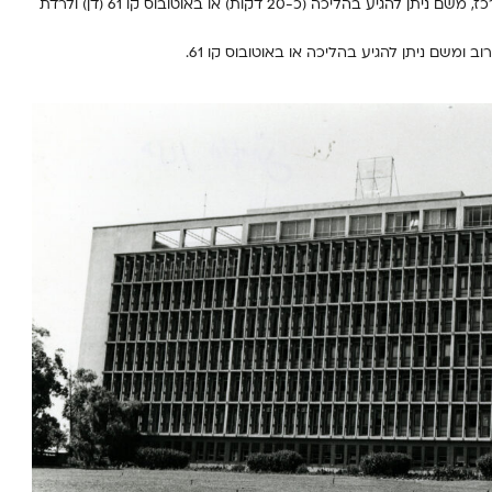
תחנת הרכבת הקרובה היא תל אביב סבידור מרכז, משם ניתן להגיע בהליכה (כ-20 דקות) או באוטובוס קו 61 (דן) ולרדת
משם ניתן להגיע בהליכה או באוטובוס קו 61.