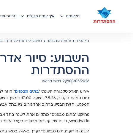
ן מרכזי
מי אנחנו
איך אנחנו פועלים
זכויות וח
דף הבית
חדשות ועדכונים
השבוע: סיור אדריכלי מיוחד 
השבוע: סיור אדרי
ההסתדרות
03/05/2026
2 דקות קריאה
תאריך פרסום:
אירוע הארכיטקטורה השנתי "
בתים מבפנים
" חוזר ל
ביום חמישי הקרוב
המפגש: חזית הבניין, ברחוב ארלוזורוב 93 בתל אביב.
Worldwide, רשת של עשרות ארגונים בעולם אשר מקיימים פסטיבלים של ארכיטקטורה ועיצוב בערים רבות בעולם.
השנה אירוע "בתי