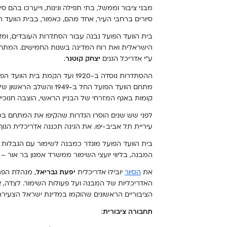
סיורים ברחבי העיר, אחד מהם, כאמור, בבית הוועד ה
בית הוועד הפועל נבנה עבור הסתדרות העובדים, ומ
הישראלית ואת רוח המדינה בשנות החמישים. המתחם כו
ע"י אדריכל הגנים
יצחק קוטנר
.
ההסתדרות נוסדה ב-1920 ועד הקמת
קומות באגף המזרחי של הבניין הראשי, הוצבה חנוכייה ע
לפני שש שנים הוסרו הגדרות שהקיפו את המתחם במ
עיריית תל אביב-יפו. את הגינה תכננה אדריכלית הנו
בית הוועד הפועל מוגדר כמבנה לשימור עם הגבלות מ
המבנה, בליווי יועצי השימור ממשרד אמנון בר אור – 
את
הסיור
יובילו אדריכלית
יפעת גבריאל
האדריכליות של המבנה ועל פעולות השימור. לצדה,
א
הציבוריים הראשונים שהוקמו במדינת ישראל הצעירה
תחבורה ציבורית
: