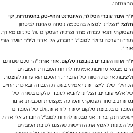
ההצלחה״.
יו"ר איגוד עובדי הסלולר, האינטרנט וההיי-טק בהסתדרות
,
יקי
חלוצי
: "הצלחנו למצוא בהסכמה נוסחה מאוזנת לביטחון
תעסוקתי ותנאי עבודה מחד וצרכיה העסקיים של סלקום מאידך.
תודה והערכה גדולה למנכ״ל החברה, אלי אדדי וליו״ר הוועד אורי
אורן".
יו"ר ארגון העובדים בקבוצת סלקום, אורי אורן:
"ההסכם שנחתם
היום מבטא מחויבות אמיתית לרווחת העובדות והעובדים
וליציבות ארוכת הטווח של החברה. ההסכם הוא עדות לעוצמת
הקהילה שלנו לייצר שינוי אמיתי בשגרת העבודה ובאיכות החיים
של אלפי עובדים. הצלחנו להביא לעובדי סלקום בשורה של
גמישות, ביטחון תעסוקתי והערכה מקצועית ומכבדת. ארגון
העובדים בקבוצת סלקום ימשיך לוודא שקולם של העובדים
יישמע חזק וברור. אני מבקש להודות למנכ"ל החברה, אלי אדדי,
על הנכונות לאמץ את הדרישות שהצגנו לטובת העובדים