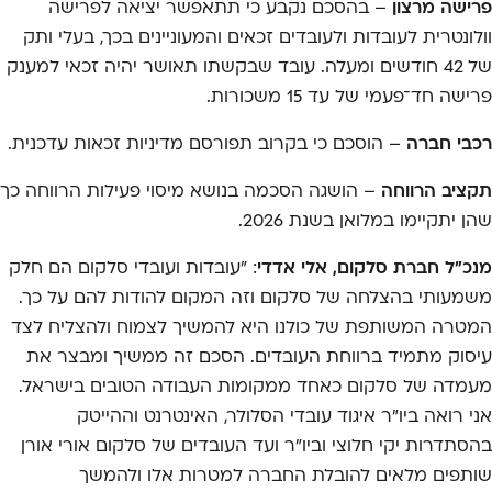
פרישה מרצון
– בהסכם נקבע כי תתאפשר יציאה לפרישה
וולונטרית לעובדות ולעובדים זכאים והמעוניינים בכך, בעלי ותק
של 42 חודשים ומעלה. עובד שבקשתו תאושר יהיה זכאי למענק
פרישה חד־פעמי של עד 15 משכורות.
רכבי חברה
– הוסכם כי בקרוב תפורסם מדיניות זכאות עדכנית.
תקציב הרווחה
– הושגה הסכמה בנושא מיסוי פעילות הרווחה כך
שהן יתקיימו במלואן בשנת 2026.
מנכ"ל חברת סלקום,
אלי אדדי
: ״עובדות ועובדי סלקום הם חלק
משמעותי בהצלחה של סלקום וזה המקום להודות להם על כך.
המטרה המשותפת של כולנו היא להמשיך לצמוח ולהצליח לצד
עיסוק מתמיד ברווחת העובדים. הסכם זה ממשיך ומבצר את
מעמדה של סלקום כאחד ממקומות העבודה הטובים בישראל.
אני רואה ביו"ר איגוד עובדי הסלולר, האינטרנט וההייטק
בהסתדרות יקי חלוצי וביו"ר ועד העובדים של סלקום אורי אורן
שותפים מלאים להובלת החברה למטרות אלו ולהמשך