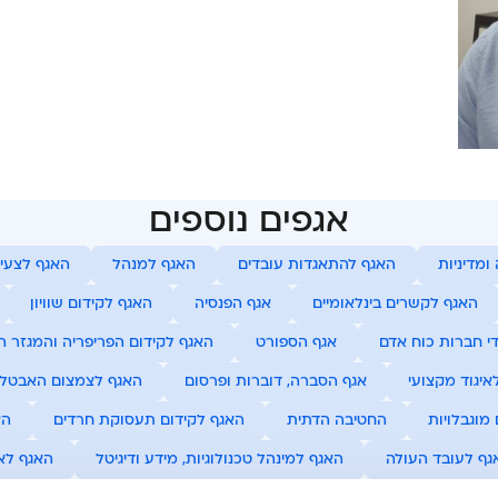
אגפים נוספים
ומדיניות
האגף להתאגדות עובדים
האגף למנהל
האגף לצעיר
האגף לקשרים בינלאומיים
אגף הפנסיה
האגף לקידום שוויון
י חברות כוח אדם
אגף הספורט
האגף לקידום הפריפריה והמגזר ה
יגוד מקצועי
אגף הסברה, דוברות ופרסום
האגף לצמצום האבטל
וגבלויות
החטיבה הדתית
האגף לקידום תעסוקת חרדים
הא
גף לעובד העולה
האגף למינהל טכנולוגיות, מידע ודיגיטל
האגף לא