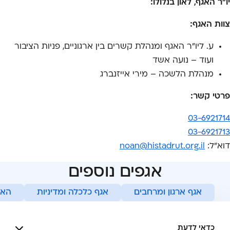
יו"ר האגף, לאון בנלולו:
צוות האגף:
ע. ליו"ר האגף ומנהלת קשרים בין ארגוניים, פניות הציבור
ועוד – נועה אשד
מנהלת הלשכה – מירי אייזנברג
פרטי קשר:
03-6921714
03-6921713
דוא"ל:
noan@histadrut.org.il
אגפים נוספים
אגף ארגון ומרחבים
אגף כלכלה ומדיניות
האג
כדאי לדעת