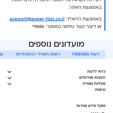
לשירות לקוחות של הסופר החברתי, ניתן לפנות
באמצעות האתר.
באמצעות הדוא"ל:
support@super-hist.co.il
או ליצור קשר טלפוני במספר: 9686*
מועדונים נוספים
רשת FRIENDS
רשות תאגידי ההסתדרות
עו
כדאי לדעת
הטבות ושירותים
פעילות ועשייה
נגישות
מוקד מידע ושירות