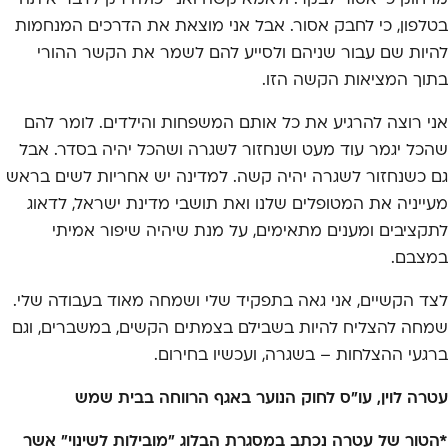
מרחוק כי אסור לבקר. ולאמא קשה ואני יכולה רק לדבר איתה
בטלפון, כי לחבק אסור. אבל אני מוצאת את הדרכים המנחמות
להיות שם עבור שניהם ולסייע להם לשמר את הקשר ההורי
בתוך המציאות הקשה הזו.
אני רוצה להרגיע את כל אותם המשפחות והילדים. לומר להם
שהכל יגמר עוד מעט ושנחזור לשגרה ושהכל יהיה בסדר. אבל
גם כשנחזור לשגרה יהיה קשה. למדינה יש אחריות לשים בראש
מעייניה את המטופלים שלנו ואת תושבי מדינת ישראל, לדאוג
לתקציבים ומענים מתאימים, על מנת שיהיה שיפור אמיתי
במצבם.
לצד הקשיים, אני גאה בתפקיד שלי ושמחה מאוד בעבודה שלי.
שמחה להצליח להיות בשבילם בצמתים הקשים, במשברים, וגם
ברגעי ההצלחות – בשגרה, ועכשיו בחירום.
עטרה לוין, עו"ס לחוק הנוער באגף הרווחה בבית שמש
*הטור של עטרה נכתב במסגרת הבלוג "מובילות לשינוי" אשר