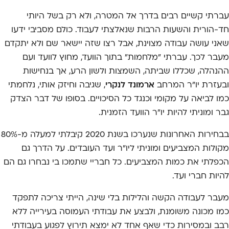
עברתי קשיים רבים בדרך אל המטרה, ולא רק בשל היותי
חד-הורית והשעות הרבות שנאלצתי לעבוד. כולם מסביבי ידעו
שאני עושה עבודה מצוינת, אבל רצו שזה יישאר שם ולא יתקדם
מעבר לכך. עברתי "מלחמות" בתוך הוועד, מחוץ לוועד ועם
ההנהלה, שכללו שביתה, השמצות ולשון הרע, אך בנחישות
ובעזרת יו"ר המרחב
ארמונד לנקרי
, שגיבה וחיזק אותי, נלחמתי
כמו לביאה על מקומי וכנגד כל הסיכויים. בסופו של דבר הצדק
גבר ומוניתי להיות יו"ר הוועד הזמנית.
בבחירות האחרונות שנערכו בשנת 2020 קיבלתי למעלה מ-80%
מקולות המצביעים ומוניתי ליו"ר ועד העובדים. על הדרך גם
הכפלתי את כמות המצביעים. כל חבריי שתמכו בי נבחרו גם הם
להיות חברי ועד.
מעבר לעבודה הקשה והלילות בלי שינה, הייתי צריכה לתפקד
כמו מכונה משומנת, ולבצע את עבודתי העמוסה בעירייה ללא
רבב ובמסירות כדי שאף אחד לא ימצא תירוץ לפגוע בעבודתי