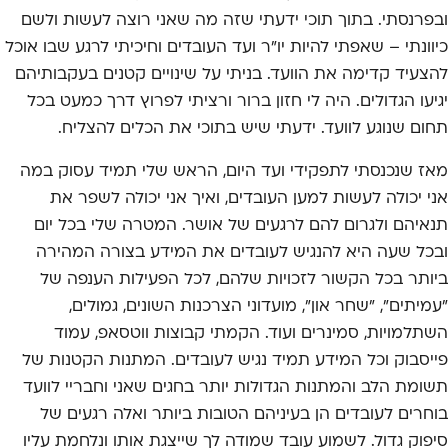
ובפרנסתי. בתוך תוכי ידעתי שזה מה שאני רוצה לעשות ולשם
כיוונתי – שאפתי להיות יו"ר ועד העובדים וחיכיתי לרגע שבו אוכל
להצעיד קדימה את הוועד. בניתי על שינויים קטנים בעקבותיהם
יגיעו הגדולים. היה לי חזון ברור ורציתי לפרוץ דרך כמעט בכל
תחום שנוגע לוועד. ידעתי שיש בתוכי את הכלים להצליח.
מאז שנכנסתי לתפקידי ועד היום, הראש שלי תמיד עסוק במה
אני יכולה לעשות למען העובדים, ואיך אני יכולה לשפר את
תנאיהם ולגרום להם לרגעים של אושר. המטרה שלי בכל יום
ובכל שעה היא להנגיש לעובדים את המידע בצורה המהירה
ביותר בכל הקשור לזכויות שלהם, לכל הפעילות הענפה של
"עמיתים", "שחר און", מועדוני הצרכנות השונים, גמולים,
השתלמויות, סמינרים ועוד. הקמתי קבוצות ווטסאפ, עמוד
פייסבוק וכל המידע תמיד נגיש לעובדים. המתנות הקטנות של
תשומת הלב והמתנות הגדולות יותר בחגים שאני וחבריי לוועד
בוחרים לעובדים הן בעיניהם הטובות ביותר ואלה רגעים של
סיפוק גדול. לשמוע עובד שמודה לך שייצגת אותו ונלחמת עליו