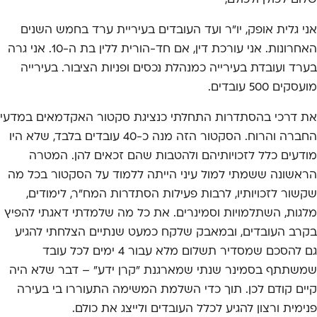
שלום לכולן ולכולם,
אני גלית אופק, יו"ר ועד העובדים בעיריית ערד בחמש השנים
האחרונות. אני עורכת דין, אם חד-הורית ללין בת ה-10. אני גרה
בערד ועובדת בעירייה כמנהלת נכסים ופניות הציבור. בעירייה
מועסקים 500 עובדים.
את דרכי בהסתדרות התחלתי כנציגת סקטור האקדמאים במדעי
החברה והרוח. הסקטור הזה מנה כ-40 עובדים בלבד, שלא היו
מודעים כלל לזכויותיהם ולהטבות שהם זכאים להן. המטרה
הראשונה ששמתי למול עיני הייתה ללמוד על הסקטור בכל מה
שקשור לזכויותיו, לרבות פעילות הסתדרות המח"ר, לימודים,
מלגות, השתלמויות וסמינרים. את כל מה שלמדתי דאגתי להפיץ
בקרב העובדים, ובמאבק שלקח כמעט שנתיים הצלחתי להגיע
גם להסכם שמסדיר תשלום מלא עבור 4 ימים לכל עובד
שמשתתף בסמינר שנתי שמארגנת "קרן ידע" – דבר שלא היה
קיים קודם לכן. תוך כדי השלמת המשימה התעוררו בי בעירה
פנימית ורצון להגיע לכלל העובדים ולייצג את כולם.