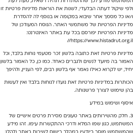
המשתמש מודע לכך שההסתדרות תהיה רשאית, מעת לעת
ולפי שיקול דעתה הבלעדי, לשנות את הוראות מדיניות פרטיות זו
ו/או כל מסמך אחר שיבוא במקומה או בנוסף לה להסדרת
מדיניות הפרטיות של משתמשי האתר. הנוסח המעודכן של
מדיניות הפרטיות יפורסם בכל עת באתר האינטרנט:
https://www.histadrut.org.il//
מדיניות פרטיות זאת כתובה בלשון זכר מטעמי נוחות בלבד, וכל
האמור בה מיועד לנשים ולגברים כאחד. כמו כן, כל האמור בלשון
יחיד, יש לקרוא כאילו נאמר אף בלשון רבים, לפי העניין, ולהיפך
הכותרות במדיניות פרטיות זאת נועדו לנוחות בלבד ואין לעשות
בהן שימוש לצורך פרשנותה.
איסוף ושימוש במידע
3. חלק מהשירותים באתר טעונים מסירת פרטים אישיים של
המשתמש, כגון שמו המלא ודרכי ההתקשרות עימו. זהו מידע
שהמשתמש מוסר ביודעין במהלך רישום לשירות באתר (להלן: