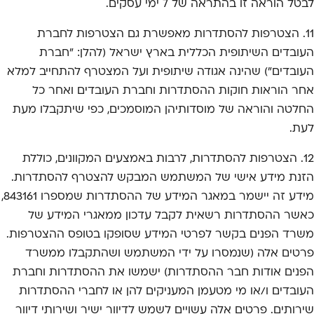
לבטל הוראה זו בהתראה של 7 ימי עסקים.
11. הצטרפות להסתדרות מאפשרת גם הצטרפות לחברת
העובדים השיתופית הכללית בארץ ישראל (להלן: "חברת
העובדים") שהינה אגודה שיתופית ועל המצטרף להתחייב למלא
אחר הוראות חוקות ההסתדרות וחברת העובדים ואחר כל
החלטה והוראה של מוסדותיהן המוסמכים, כפי שיתקבלו מעת
לעת.
12. הצטרפות להסתדרות, לרבות באמצעים המקוונים, כוללת
הזנת מידע אישי של המשתמש המבקש להצטרף להסתדרות.
מידע זה יישמר במאגר המידע של ההסתדרות שמספרו 843161,
כאשר ההסתדרות רשאית לקבל עדכון ממאגרי המידע של
משרד הפנים בקשר לפרטי המידע שסופקו בטופס ההצטרפות.
פרטים אלה (שנמסרו על ידי המשתמש ושהתקבלו ממשרד
הפנים אודות חבר ההסתדרות) ישמשו את ההסתדרות וחברת
העובדים ו/או מי מטעמן המעניקים להן או לחברי ההסתדרות
שירותים. פרטים אלה עשויים לשמש לדיוור ישיר ושירותי דיוור