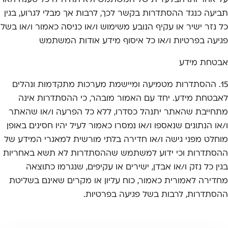
על אחריותו הבלעדית של המשתמש ולא תהיה לו כל טענה ו/או
תביעה כנגד ההסתדרות בקשר לכך, לרבות אך מבלי לגרוע, בגין
כל נזר ישיר או עקיף הנובע משימוש ו/או כניסה כאמור ו/או בשל
פגיעה בפרטיות ו/או כל איסוף מידע אודות המשתמש
אבטחת מידע
15. ההסתדרות מטמיעה ומיישמת מערכות מתקדמות ונהלים
לאבטחת מידע. יחד עם האמור מובהר, כי ההסתדרות אינה
מתחייבת שהאתר יתנהל כסדרו, ללא כל הפרעה ו/או שהאתר
ו/או הנתונים שנאספו ו/או נמסרו כאמור לעיל יהיו חסינים באופן
מוחלט מפני גישה ו/או חדירה בלתי מורשית למאגרי המידע של
ההסתדרות וכי ידוע למשתמש שההסתדרות לא תשא באחריות
בגין כל נזק ו/או אבדן, ישירים או עקיפים, שנגרמו כתוצאה
מחדירה לאמורית כאמור, כוח עליון או מקרים שאינם בשליטת
ההסתדרות, לרבות בשל פגיעה בפרטיות.