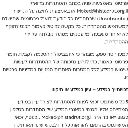
פרסומי באמצעות פניה בכתב להסתדרות בדוא"ל
Moked@histadrut.org.il או באמצעות לחיצה על הקישור
(Unsubscribe) שבתחתית כל הודעת דוא"ל פרסומית שתישלח
למשתמש מהסתדרות. כל בקשה לביטול כאמור תכנס לתוקף
לא יאוחר משבעה ימי עסקים ממועד קבלתה על ידי
ההסתדרות.
למען הסר ספק, מובהר כי אין בביטול ההסכמה לקבלת חומר
פרסומי כאמור, כדי לגרוע מזכותה של ההסתדרות לעשות
שימוש במידע לכל המטרות האחרות המנויות במדיניות פרטיות
זו.
זכויותייך במידע – עיון במידע או תיקונו
5.כל משתמש זכאי לפנות להסתדרות לצורך עיון במידע
המתייחס אליו והמצוי במאגרי המידע של הסתדרות בטלפון
3832 *או בדוא”ל Moked@histadrut.org.il . בנוסף, זכאי
המשתמש בהתאם להוראות כל דין לבקש שינוי ו/או תיקון