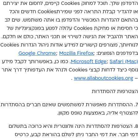
הדפדפן שלך. תוכל למחוק Cookies קיימים, לחסום את יצירתם
או להגדיר קבלת התראה לפני שמירתCookies חדשים והכל
בהתאם להגדרות המכשיר והדפדפן בו אתה משתמש. שים לב
כי חסימת או מחיקת Cookies עלולה לפגוע בפונקציונליות של
האתר ולהגביל את הגישה לשירוי או תכני האתר, כולם או חלקם.
לנוחיותך, מצורפים קישורים למידע אודות ניהול הגדרות Cookies
בדפדפנים הנפוצים:
;
Mozilla Firefox
;
Google Chrome
Safari (Mac)
;
Microsoft Edge
. כמו כן, באפשרותך לקבל מידע
נוסף כיצד לדחות קבצי Cookies ולנהל את העדפותיך דרך אתר
.
www.allaboutcookies.org
–
הצטרפות להסתדרות
7. ההסתדרות מאפשרת למשתמשים שאינם חברים בהסתדרות
להצטרף אליה, באמצעות טופס מקוון.
8. הצטרפות להסתדרות הינה וולונטרית והיא כרוכה בתשלום
דמי חבר. את דמי החבר ניתן לשלם בהוראת קבע, כרטיס